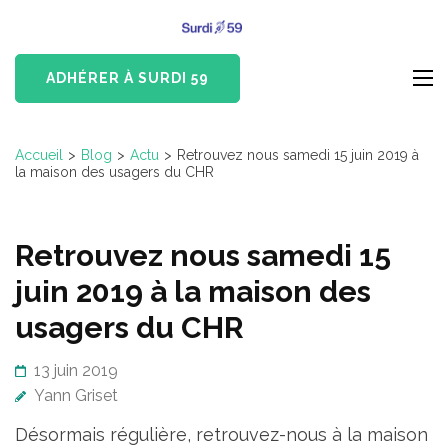
Aller
Surdi 59
au
Devenus-Sourds et
contenu
Malentendants du Nord
ADHÉRER À SURDI 59
(Pressez
Entrée)
Accueil
>
Blog
>
Actu
>
Retrouvez nous samedi 15 juin 2019 à
la maison des usagers du CHR
Retrouvez nous samedi 15
juin 2019 à la maison des
usagers du CHR
13 juin 2019
Yann Griset
Désormais régulière, retrouvez-nous à la maison