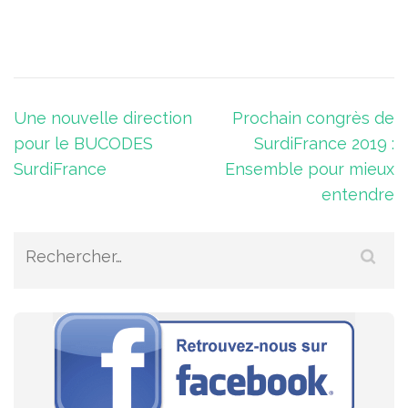
Navigation
Une nouvelle direction
Prochain congrès de
pour le BUCODES
SurdiFrance 2019 :
de
SurdiFrance
Ensemble pour mieux
l’article
entendre
Rechercher :