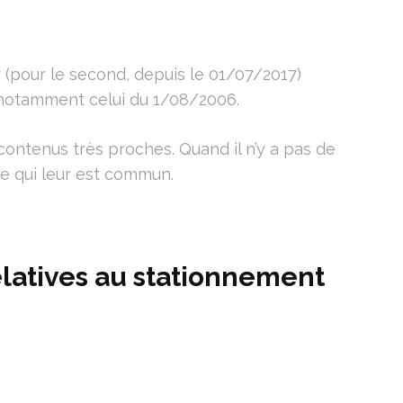
 (pour le second, depuis le 01/07/2017)
 notamment celui du 1/08/2006.
contenus très proches. Quand il n’y a pas de
xte qui leur est commun.
relatives au stationnement