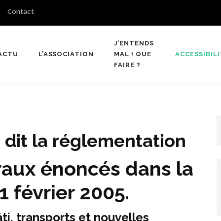
Contact
J’ENTENDS
ACTU
L’ASSOCIATION
MAL ! QUE
ACCESSIBIL
Malentendants du Nord
FAIRE ?
e dit la réglementation
raux énoncés dans la
1 février 2005.
âti, transports et nouvelles