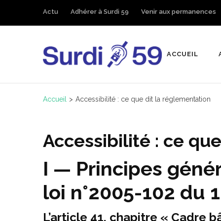
Aller
Actu
Adhérer à Surdi 59
Venir aux permanences
au
contenu
(Pressez
ACCUEIL
Surdi 59
Entrée)
Devenus-Sourds et 
Accueil
>
Accessibilité : ce que dit la réglementation
Accessibilité : ce qu
I — Principes géné
loi n°2005-102 du 1
L’article 41, chapitre « Cadre b