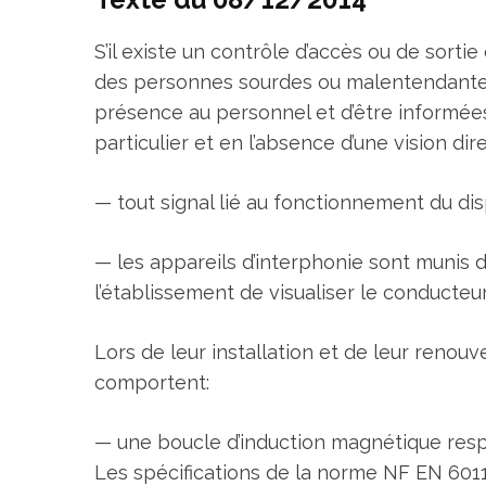
S’il existe un contrôle d’accès ou de sort
des personnes sourdes ou malentendantes
présence au personnel et d’être informées
particulier et en l’absence d’une vision di
— tout signal lié au fonctionnement du disp
— les appareils d’interphonie sont munis
l’établissement de visualiser le conducteur
Lors de leur installation et de leur renouv
comportent:
— une boucle d’induction magnétique respe
Les spécifications de la norme NF EN 6011