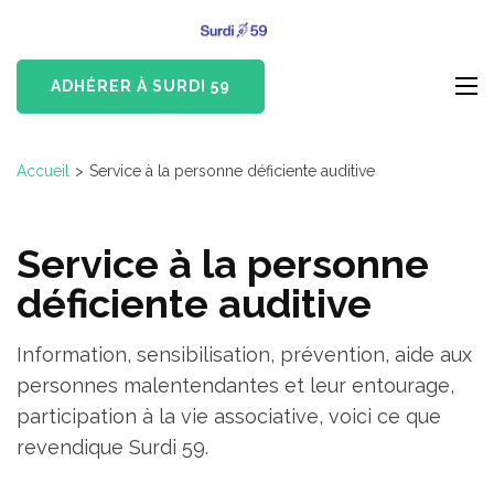
Aller
Surdi 59
au
Devenus-Sourds et
contenu
Malentendants du Nord
ADHÉRER À SURDI 59
(Pressez
Entrée)
Accueil
>
Service à la personne déficiente auditive
Service à la personne
déficiente auditive
Information, sensibilisation, prévention, aide aux
personnes malentendantes et leur entourage,
participation à la vie associative, voici ce que
revendique Surdi 59.