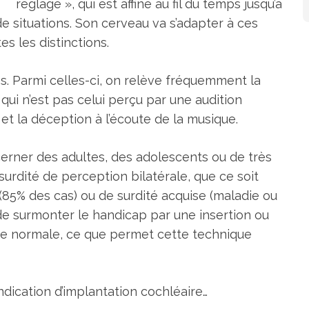
réglage », qui est affiné au fil du temps jusqu’à
de situations. Son cerveau va s’adapter à ces
s les distinctions.
ltés. Parmi celles-ci, on relève fréquemment la
 qui n’est pas celui perçu par une audition
 et la déception à l’écoute de la musique.
cerner des adultes, des adolescents ou de très
 surdité de perception bilatérale, que ce soit
(85% des cas) ou de surdité acquise (maladie ou
 de surmonter le handicap par une insertion ou
 vie normale, ce que permet cette technique
ndication d’implantation cochléaire…