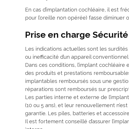
En cas d’implantation cochléaire, il est f
pour l’oreille non opérée) fasse diminuer 
Prise en charge Sécurité
Les indications actuelles sont les surdité
ou inefficacité d’un appareil conventionnel,
Dans ces conditions, l’implant cochléaire e
des produits et prestations remboursables) 
implantables remboursés sous une gestion h
réparations sont remboursés sur prescrip
Les parties interne et externe de l’implan
(10 ou 5 ans), et leur renouvellement n’est
garantie. Les piles, batteries et accessoir
Il est fortement conseillé d’assurer l’impl