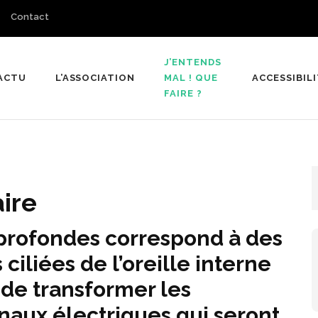
Contact
J’ENTENDS
ACTU
L’ASSOCIATION
MAL ! QUE
ACCESSIBIL
Malentendants du Nord
FAIRE ?
ire
 profondes correspond à des
ciliées de l’oreille interne
t de transformer les
gnaux électriques qui seront