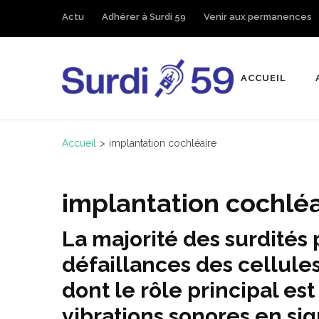
Aller
Actu
Adhérer à Surdi 59
Venir aux permanences
au
contenu
(Pressez
ACCUEIL
Surdi 59
Entrée)
Devenus-Sourds et 
Accueil
>
implantation cochléaire
implantation cochléa
La majorité des surdités
défaillances des cellules 
dont le rôle principal es
vibrations sonores en si