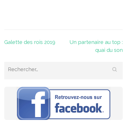
Navigation
Galette des rois 2019
Un partenaire au top :
quai du son
de
l’article
Rechercher :