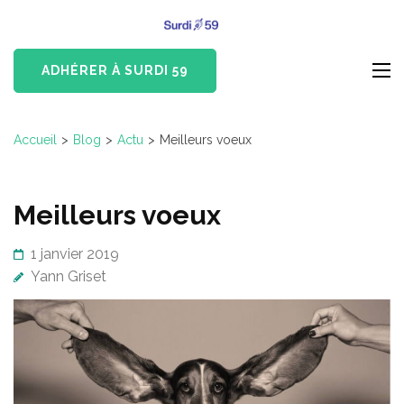
Aller
Surdi 59
au
Devenus-Sourds et
contenu
Malentendants du Nord
ADHÉRER À SURDI 59
(Pressez
Entrée)
Accueil
>
Blog
>
Actu
>
Meilleurs voeux
Meilleurs voeux
1 janvier 2019
Yann Griset