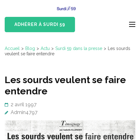
Aller
Surdi 59
au
Devenus-Sourds et
contenu
Malentendants du Nord
ADHÉRER À SURDI 59
(Pressez
Entrée)
Accueil
>
Blog
>
Actu
>
Surdi 59 dans la presse
>
Les sourds
veulent se faire entendre
Les sourds veulent se faire
entendre
2 avril 1997
Admin4797