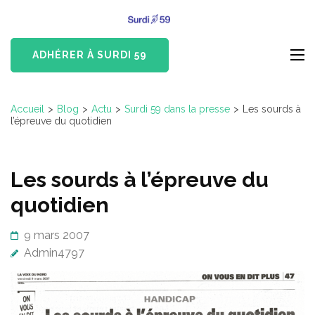
Aller
Surdi 59
au
Devenus-Sourds et
contenu
Malentendants du Nord
ADHÉRER À SURDI 59
(Pressez
Entrée)
Accueil
>
Blog
>
Actu
>
Surdi 59 dans la presse
>
Les sourds à
l’épreuve du quotidien
Les sourds à l’épreuve du
quotidien
9 mars 2007
Admin4797