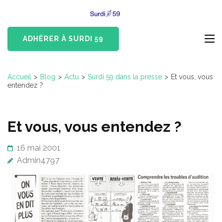
Aller
Surdi 59
au
Devenus-Sourds et
contenu
Malentendants du Nord
ADHÉRER À SURDI 59
(Pressez
Entrée)
Accueil
>
Blog
>
Actu
>
Surdi 59 dans la presse
>
Et vous, vous
entendez ?
Et vous, vous entendez ?
16 mai 2001
Admin4797